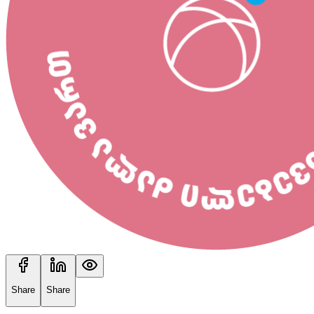
Share
Share