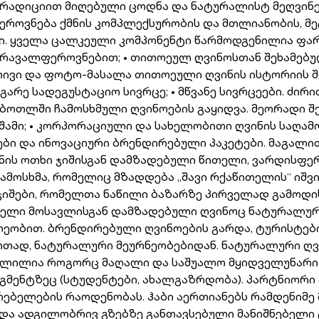
 ტრადიციით მიღებული ცოდნა და ნატურალისტ მეღვინ
ეროვნება ქმნის კომპლექსურობის და მთლიანობის, მე
ი. ყველა ცალკეული კომპონენტი წარმოდგენილია ფართ
რავალფეროვნებით; • თითოეულ ღვინოსთან შეხამებულ
რივი და ფოტო-მასალა თითოეული ღვინის ისტორიის შეს
ე სადეგუსტაციო სივრცე; • მწვანე სივრცეები. ძირით
ბოთლში ჩამოსხმული ღვინოების გაყიდვა. მეორადი შე
ამი; • კორპორაციული და სახელობითი ღვინის საღამოე
ბი და ინოვაციური ბრენდირებული პაკეტები. მაგალითა
ნის ოთხი ჯიშისგან დამზადებული წითელი, ვარდისფერ
ოსხმა, რომელიც მზადდება „შავი რქაწითელის“ იშვია
ჯიშები, რომელთა ნაწილი ბაზარზე პირველად გამოდის
რველი მოსავლისგან დამზადებული ღვინოც ნატურალური
ობით. ბრენდირებული ღვინოების გარდა, ტურისტები 
თად, ნატურალური მეურნეობებიდან. ნატურალური ღვი
ვლილია როგორც მაღალი და საშუალო მყიდველუნარია
სეგმენტზეც (სტუდენტები, ახალგაზრდობა). პარტნიორ
ბელების რაოდენობას. ჰაბი აერთიანებს რამდენიმე მა
და ადგილობრივ გზებზე განთავსებული მანიშნებელი ტ