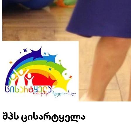
შპს ცისარტყელა